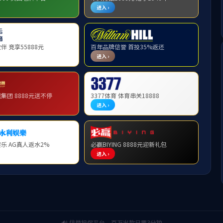
IE默认连接首页被修改
2022-02-20 09:07:14 发布人：实验室管理处
站”的样式，这是最常见的篡改手段，受害者众多。
net Explorer\Main\Start Page
Explorer\Main\Start Page
浏览者IE默认连接首页的目的，如浏览“万花谷”就会将你的IE默认连接